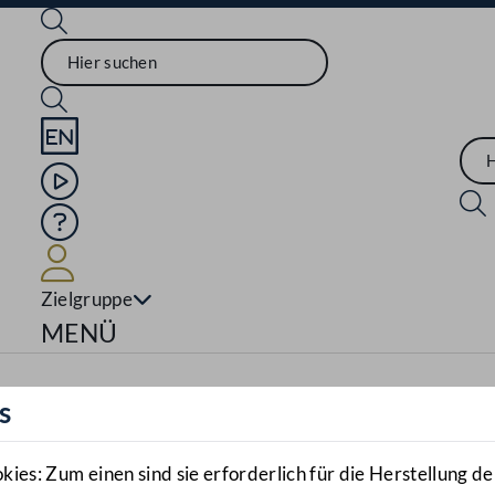
Sprache English
Mediathek
Hilfe
Benutzer
Zielgruppe
Navigationsmenü öffnen
MENÜ
s
es: Zum einen sind sie erforderlich für die Herstellung de