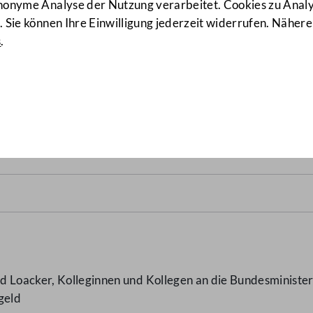
anonyme Analyse der Nutzung verarbeitet. Cookies zu Ana
 Sie können Ihre Einwilligung jederzeit widerrufen. Nähere
s
.
zug von Kinderbetreuungsg
 Loacker, Kolleginnen und Kollegen an die Bundesministeri
geld