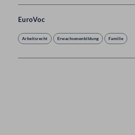
EuroVoc
Arbeitsrecht
Erwachsenenbildung
Familie
Kontakt