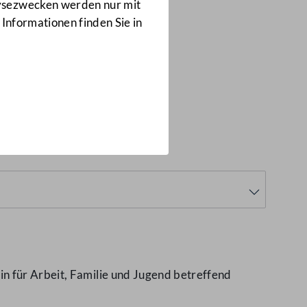
Anfragen
lysezwecken werden nur mit
2862/J
 Informationen finden Sie in
eld
(2862/J)
n für Arbeit, Familie und Jugend betreffend