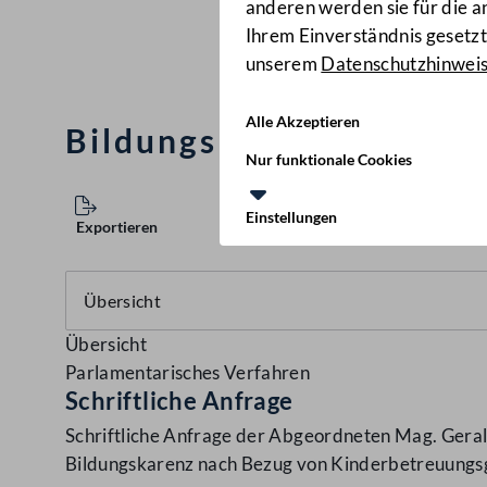
anderen werden sie für die 
Ihrem Einverständnis gesetzt.
unserem
Datenschutzhinwei
Alle Akzeptieren
Bildungskarenz nach Be
Nur funktionale Cookies
Einstellungen
Exportieren
Übersicht
Parlamentarisches Verfahren
Schriftliche Anfrage
Schriftliche Anfrage der Abgeordneten Mag. Gerald
Bildungskarenz nach Bezug von Kinderbetreuungs