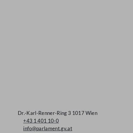
Kontakt
Dr.-Karl-Renner-Ring 3 1017 Wien
+43 1 401 10-0
info@parlament.gv.at