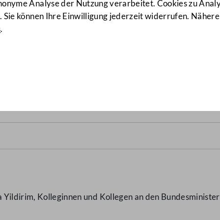
anonyme Analyse der Nutzung verarbeitet. Cookies zu Ana
 Sie können Ihre Einwilligung jederzeit widerrufen. Nähere
s
.
tration in Innsbruck
(5212/J
Yildirim, Kolleginnen und Kollegen an den Bundesminister 