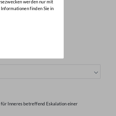
Anfragen
lysezwecken werden nur mit
5212/J
 Informationen finden Sie in
)
für Inneres betreffend Eskalation einer