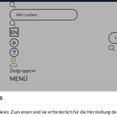
Sprache English
Mediathek
Hilfe
Benutzer
Zielgruppe
Navigationsmenü öffnen
MENÜ
s
es: Zum einen sind sie erforderlich für die Herstellung de