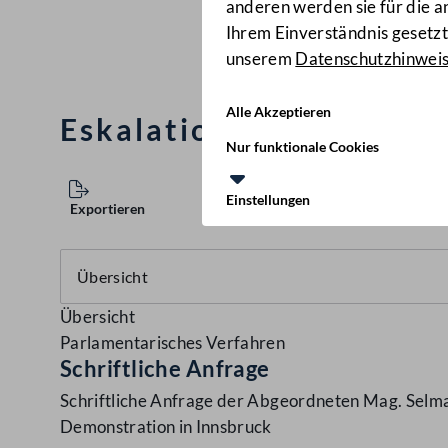
anderen werden sie für die 
Ihrem Einverständnis gesetzt.
unserem
Datenschutzhinwei
Alle Akzeptieren
Eskalation einer Demons
Nur funktionale Cookies
Einstellungen
Exportieren
Übersicht
Parlamentarisches Verfahren
Schriftliche Anfrage
Schriftliche Anfrage der Abgeordneten Mag. Selma 
Demonstration in Innsbruck