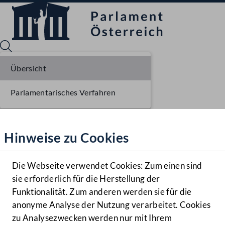
Übersicht
Parlamentarisches Verfahren
Sprache English
Mediathek
Hinweise zu Cookies
Hilfe
Benutzer
Die Webseite verwendet Cookies: Zum einen sind
Zielgruppe
sie erforderlich für die Herstellung der
Navigationsmenü öffnen
MENÜ
Funktionalität. Zum anderen werden sie für die
anonyme Analyse der Nutzung verarbeitet. Cookies
zu Analysezwecken werden nur mit Ihrem
Sprache En
Mediathek