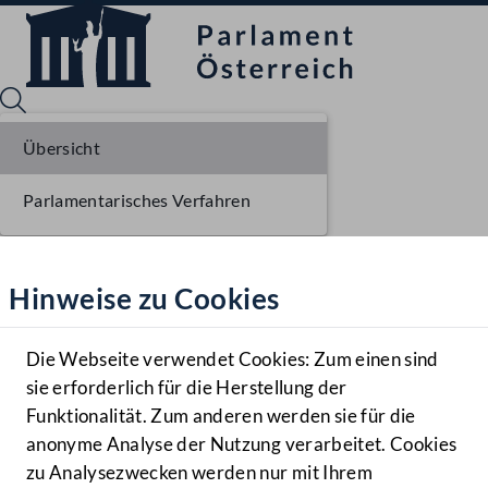
Übersicht
Parlamentarisches Verfahren
Sprache English
Mediathek
Hinweise zu Cookies
Hilfe
Benutzer
Die Webseite verwendet Cookies: Zum einen sind
Zielgruppe
sie erforderlich für die Herstellung der
Navigationsmenü öffnen
MENÜ
Funktionalität. Zum anderen werden sie für die
anonyme Analyse der Nutzung verarbeitet. Cookies
zu Analysezwecken werden nur mit Ihrem
Sprache En
Mediathek