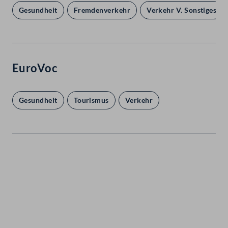
Gesundheit
Fremdenverkehr
Verkehr V. Sonstiges
EuroVoc
Gesundheit
Tourismus
Verkehr
Kontakt