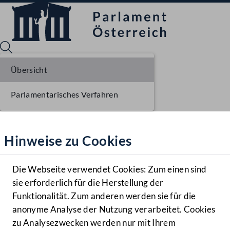
Übersicht
Parlamentarisches Verfahren
Sprache English
Mediathek
Hinweise zu Cookies
Hilfe
Benutzer
Die Webseite verwendet Cookies: Zum einen sind
Zielgruppe
sie erforderlich für die Herstellung der
Navigationsmenü öffnen
MENÜ
Funktionalität. Zum anderen werden sie für die
anonyme Analyse der Nutzung verarbeitet. Cookies
zu Analysezwecken werden nur mit Ihrem
Sprache En
Mediathek