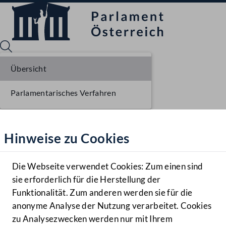
Übersicht
Parlamentarisches Verfahren
Sprache English
Mediathek
Hinweise zu Cookies
Hilfe
Benutzer
Die Webseite verwendet Cookies: Zum einen sind
Zielgruppe
sie erforderlich für die Herstellung der
Navigationsmenü öffnen
MENÜ
Funktionalität. Zum anderen werden sie für die
anonyme Analyse der Nutzung verarbeitet. Cookies
zu Analysezwecken werden nur mit Ihrem
Sprache En
Mediathek