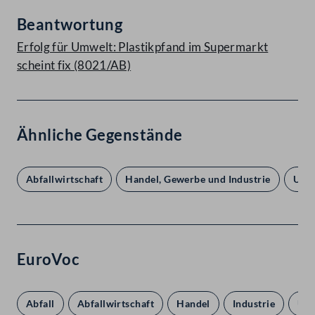
Beantwortung
Erfolg für Umwelt: Plastikpfand im Supermarkt
scheint fix (8021/AB)
Ähnliche Gegenstände
Abfallwirtschaft
Handel, Gewerbe und Industrie
Umw
EuroVoc
Abfall
Abfallwirtschaft
Handel
Industrie
Um