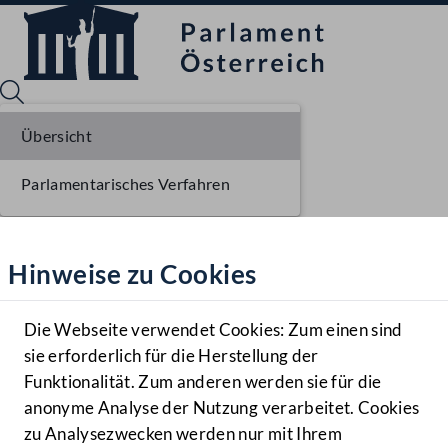
Übersicht
Parlamentarisches Verfahren
Sprache English
Mediathek
Hinweise zu Cookies
Hilfe
Benutzer
Die Webseite verwendet Cookies: Zum einen sind
Zielgruppe
sie erforderlich für die Herstellung der
Navigationsmenü öffnen
MENÜ
Funktionalität. Zum anderen werden sie für die
anonyme Analyse der Nutzung verarbeitet. Cookies
zu Analysezwecken werden nur mit Ihrem
Sprache En
Mediathek