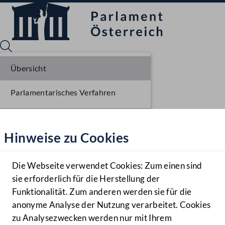
Übersicht
Parlamentarisches Verfahren
Sprache English
Mediathek
Hinweise zu Cookies
Hilfe
Benutzer
Die Webseite verwendet Cookies: Zum einen sind
Zielgruppe
sie erforderlich für die Herstellung der
Navigationsmenü öffnen
MENÜ
Funktionalität. Zum anderen werden sie für die
anonyme Analyse der Nutzung verarbeitet. Cookies
zu Analysezwecken werden nur mit Ihrem
Sprache En
Mediathek