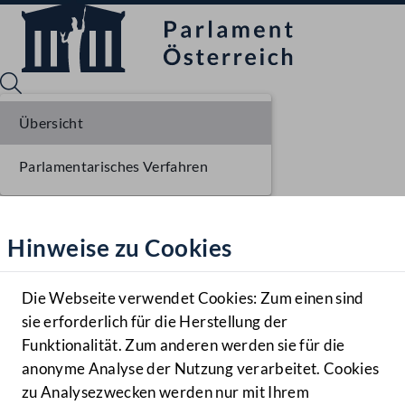
Übersicht
Parlamentarisches Verfahren
Sprache English
Mediathek
Hinweise zu Cookies
Hilfe
Benutzer
Die Webseite verwendet Cookies: Zum einen sind
Zielgruppe
sie erforderlich für die Herstellung der
Navigationsmenü öffnen
MENÜ
Funktionalität. Zum anderen werden sie für die
anonyme Analyse der Nutzung verarbeitet. Cookies
zu Analysezwecken werden nur mit Ihrem
Sprache En
Mediathek