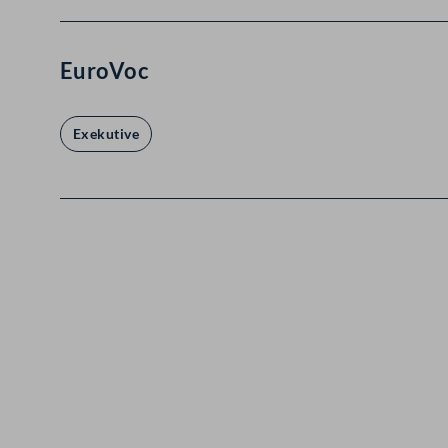
EuroVoc
Exekutive
Kontakt