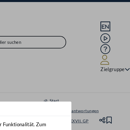
Sprache En
Mediathek
Hilfe
Benutze
Zielgruppe
Start
Anfragen & Beantwortungen
Nationalrat - XXVII. GP
Teile
Lesez
r Funktionalität. Zum