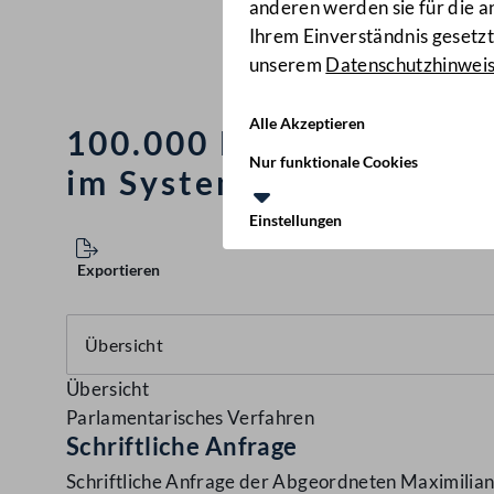
anderen werden sie für die 
Ihrem Einverständnis gesetzt.
unserem
Datenschutzhinwei
Alle Akzeptieren
100.000 Euro für neue S
Nur funktionale Cookies
im System?
(932/J)
Einstellungen
Exportieren
Übersicht
Parlamentarisches Verfahren
Schriftliche Anfrage
Schriftliche Anfrage der Abgeordneten Maximilian 