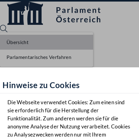
Übersicht
Parlamentarisches Verfahren
Sprache English
Mediathek
Hinweise zu Cookies
Hilfe
Benutzer
Die Webseite verwendet Cookies: Zum einen sind
Zielgruppe
sie erforderlich für die Herstellung der
Navigationsmenü öffnen
MENÜ
Funktionalität. Zum anderen werden sie für die
anonyme Analyse der Nutzung verarbeitet. Cookies
zu Analysezwecken werden nur mit Ihrem
Sprache En
Mediathek