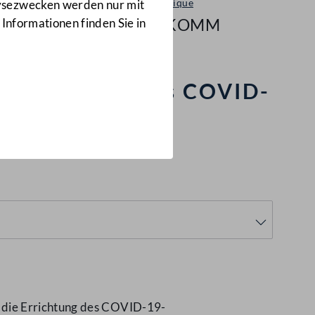
Kommunique
lysezwecken werden nur mit
295/KOMM
 Informationen finden Sie in
e Errichtung des COVID-
MM)
 die Errichtung des COVID-19-