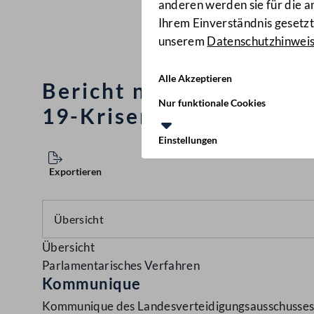
anderen werden sie für die 
Ihrem Einverständnis gesetzt.
unserem
Datenschutzhinwei
Alle Akzeptieren
Bericht nach § 3 Abs. 5
Nur funktionale Cookies
19-Krisenbewältigungsf
Einstellungen
Exportieren
Übersicht
Parlamentarisches Verfahren
Kommunique
Kommunique des Landesverteidigungsausschusses ü