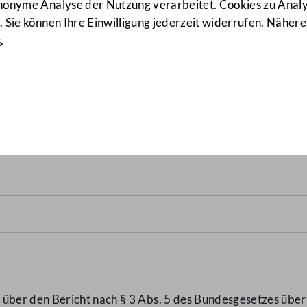
anonyme Analyse der Nutzung verarbeitet. Cookies zu Ana
 Sie können Ihre Einwilligung jederzeit widerrufen. Nähere
s
.
 des Bundesgesetzes über di
onds für April 2021
(295/KO
ber den Bericht nach § 3 Abs. 5 des Bundesgesetzes über