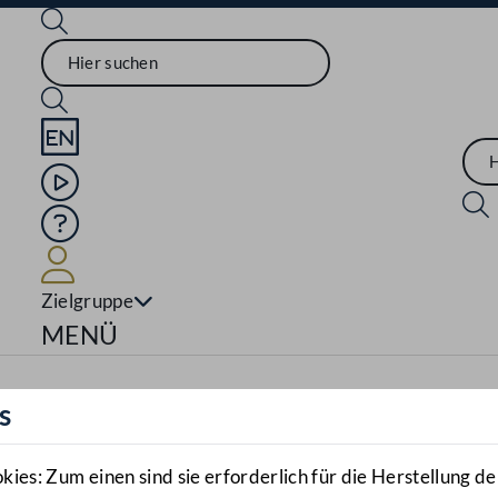
Sprache English
Mediathek
Hilfe
Benutzer
Zielgruppe
Navigationsmenü öffnen
MENÜ
s
es: Zum einen sind sie erforderlich für die Herstellung de