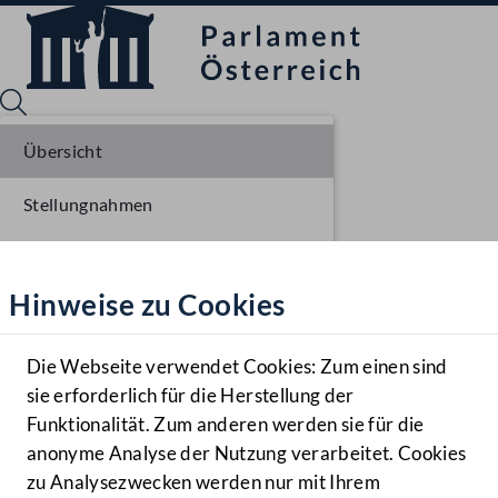
Übersicht
Stellungnahmen
Sprache English
Mediathek
Parlamentarisches Verfahren
Hinweise zu Cookies
Hilfe
Benutzer
Die Webseite verwendet Cookies: Zum einen sind
Zielgruppe
sie erforderlich für die Herstellung der
Navigationsmenü öffnen
MENÜ
Funktionalität. Zum anderen werden sie für die
anonyme Analyse der Nutzung verarbeitet. Cookies
zu Analysezwecken werden nur mit Ihrem
Sprache En
Mediathek