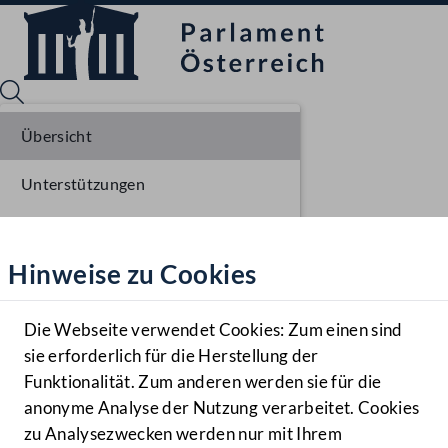
Übersicht
Unterstützungen
Sprache English
Mediathek
Parlamentarisches Verfahren
Hinweise zu Cookies
Hilfe
Benutzer
Die Webseite verwendet Cookies: Zum einen sind
Zielgruppe
sie erforderlich für die Herstellung der
Navigationsmenü öffnen
MENÜ
Funktionalität. Zum anderen werden sie für die
anonyme Analyse der Nutzung verarbeitet. Cookies
zu Analysezwecken werden nur mit Ihrem
Sprache En
Mediathek