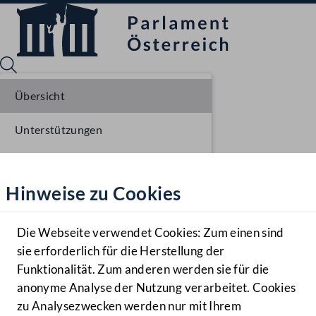
Übersicht
Unterstützungen
Sprache English
Mediathek
Parlamentarisches Verfahren
Hinweise zu Cookies
Hilfe
Benutzer
Die Webseite verwendet Cookies: Zum einen sind
Zielgruppe
sie erforderlich für die Herstellung der
Navigationsmenü öffnen
MENÜ
Funktionalität. Zum anderen werden sie für die
anonyme Analyse der Nutzung verarbeitet. Cookies
zu Analysezwecken werden nur mit Ihrem
Sprache En
Mediathek