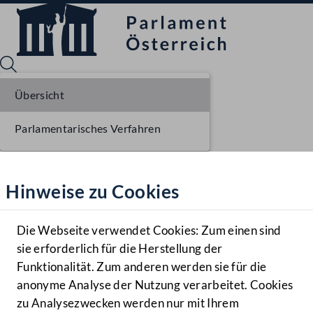
Übersicht
Parlamentarisches Verfahren
Sprache English
Mediathek
Hinweise zu Cookies
Hilfe
Benutzer
Die Webseite verwendet Cookies: Zum einen sind
Zielgruppe
sie erforderlich für die Herstellung der
Navigationsmenü öffnen
MENÜ
Funktionalität. Zum anderen werden sie für die
anonyme Analyse der Nutzung verarbeitet. Cookies
zu Analysezwecken werden nur mit Ihrem
Sprache En
Mediathek