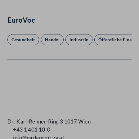
EuroVoc
Gesundheit
Handel
Industrie
Öffentliche Finanze
Kontakt
Dr.-Karl-Renner-Ring 3 1017 Wien
+43 1 401 10-0
info@parlament.gv.at