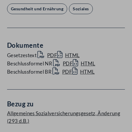
Gesundheit und Ernährung
Soziales
Dokumente
Gesetzestext
PDF
HTML
Beschlussformel NR
PDF
HTML
Beschlussformel BR
PDF
HTML
Bezug zu
Allgemeines Sozialversicherungsgesetz, Änderung
(293 d.B.)