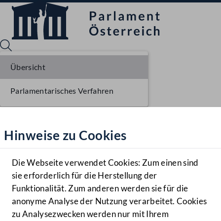
Übersicht
Parlamentarisches Verfahren
Sprache English
Mediathek
Hinweise zu Cookies
Hilfe
Benutzer
Die Webseite verwendet Cookies: Zum einen sind
Zielgruppe
sie erforderlich für die Herstellung der
Navigationsmenü öffnen
MENÜ
Funktionalität. Zum anderen werden sie für die
anonyme Analyse der Nutzung verarbeitet. Cookies
zu Analysezwecken werden nur mit Ihrem
Sprache En
Mediathek