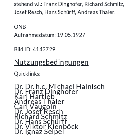
stehend v.l.: Franz Dinghofer, Richard Schmitz,
Josef Resch, Hans Schürff, Andreas Thaler.
ÖNB
Aufnahmedatum: 19.05.1927
Bild ID: 4143729
Nutzungsbedingungen
Quicklinks:
Dr. Dr. h.c. Michael Hainisch
Dr. Franz Dinghofer
Karl Hartleb
Andreas Thaler
Carl Vaugoin
Dr. Josef Resch
Richard Schmitz
Dr. Hans Schürff
Dr. Viktor Kienböck
Dr. Ignaz Seipel