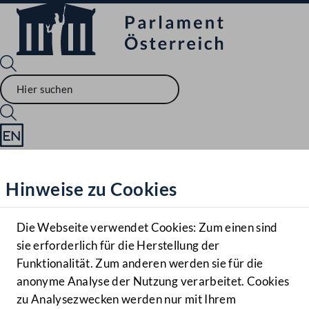
Sprache English
Mediathek
Hinweise zu Cookies
Hilfe
Benutzer
Die Webseite verwendet Cookies: Zum einen sind
Zielgruppe
sie erforderlich für die Herstellung der
Navigationsmenü öffnen
MENÜ
Funktionalität. Zum anderen werden sie für die
anonyme Analyse der Nutzung verarbeitet. Cookies
zu Analysezwecken werden nur mit Ihrem
Sprache En
Mediathek