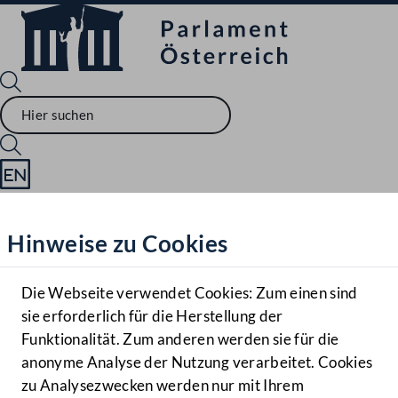
Sprache English
Mediathek
Hinweise zu Cookies
Hilfe
Benutzer
Die Webseite verwendet Cookies: Zum einen sind
Zielgruppe
sie erforderlich für die Herstellung der
Navigationsmenü öffnen
MENÜ
Funktionalität. Zum anderen werden sie für die
anonyme Analyse der Nutzung verarbeitet. Cookies
zu Analysezwecken werden nur mit Ihrem
Sprache En
Mediathek