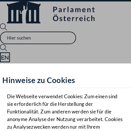
Sprache English
Mediathek
Hinweise zu Cookies
Hilfe
Benutzer
Die Webseite verwendet Cookies: Zum einen sind
Zielgruppe
sie erforderlich für die Herstellung der
Navigationsmenü öffnen
MENÜ
Funktionalität. Zum anderen werden sie für die
anonyme Analyse der Nutzung verarbeitet. Cookies
zu Analysezwecken werden nur mit Ihrem
Sprache En
Mediathek