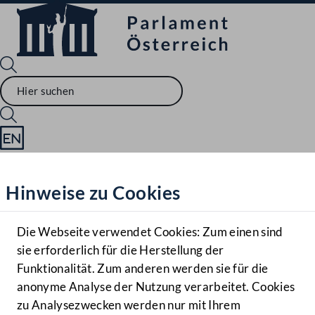
Sprache English
Mediathek
Hinweise zu Cookies
Hilfe
Benutzer
Die Webseite verwendet Cookies: Zum einen sind
Zielgruppe
sie erforderlich für die Herstellung der
Navigationsmenü öffnen
MENÜ
Funktionalität. Zum anderen werden sie für die
anonyme Analyse der Nutzung verarbeitet. Cookies
zu Analysezwecken werden nur mit Ihrem
Sprache En
Mediathek