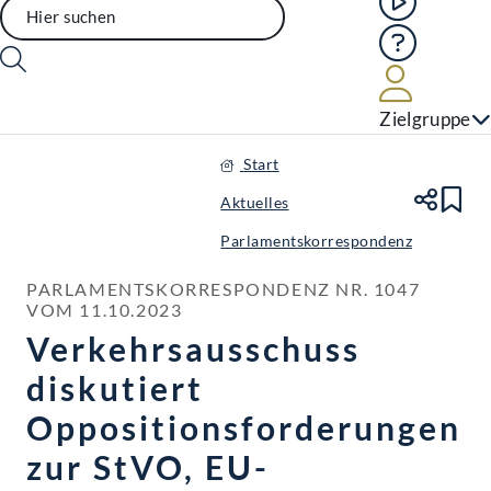
Hilfe
Benutze
Zielgruppe
Start
Aktuelles
Te
Le
Parlamentskorrespondenz
PARLAMENTSKORRESPONDENZ NR. 1047 
VOM 11.10.2023
Verkehrsausschuss
diskutiert
Oppositionsforderungen
zur StVO, EU-