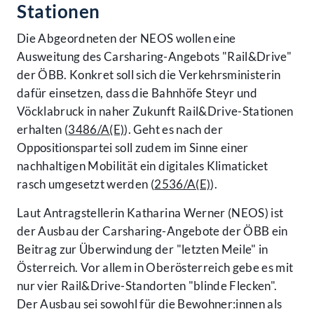
Stationen
Die Abgeordneten der NEOS wollen eine
Ausweitung des Carsharing-Angebots "Rail&Drive"
der ÖBB. Konkret soll sich die Verkehrsministerin
dafür einsetzen, dass die Bahnhöfe Steyr und
Vöcklabruck in naher Zukunft Rail&Drive-Stationen
erhalten (
3486/A(E)
). Geht es nach der
Oppositionspartei soll zudem im Sinne einer
nachhaltigen Mobilität ein digitales Klimaticket
rasch umgesetzt werden (
2536/A(E)
).
Laut Antragstellerin Katharina Werner (NEOS) ist
der Ausbau der Carsharing-Angebote der ÖBB ein
Beitrag zur Überwindung der "letzten Meile" in
Österreich. Vor allem in Oberösterreich gebe es mit
nur vier Rail&Drive-Standorten "blinde Flecken".
Der Ausbau sei sowohl für die Bewohner:innen als