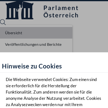
Übersicht
Veröffentlichungen und Berichte
Sprache English
Mediathek
Verhandlungsgegenstände
Hinweise zu Cookies
Hilfe
Parlamentarisches Verfahren
Benutzer
Die Webseite verwendet Cookies: Zum einen sind
Zielgruppe
sie erforderlich für die Herstellung der
Navigationsmenü öffnen
MENÜ
Funktionalität. Zum anderen werden sie für die
anonyme Analyse der Nutzung verarbeitet. Cookies
zu Analysezwecken werden nur mit Ihrem
Sprache En
Mediathek