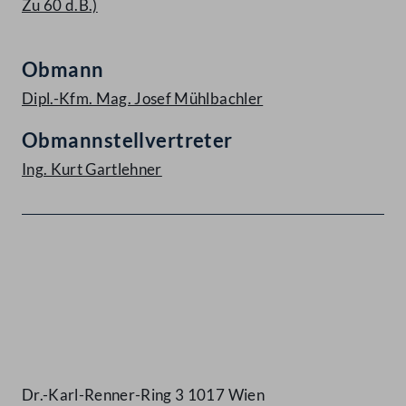
Zu 60 d.B.)
Obmann
Dipl.-Kfm. Mag. Josef Mühlbachler
Obmannstellvertreter
Ing. Kurt Gartlehner
Kontakt
Dr.-Karl-Renner-Ring 3 1017 Wien