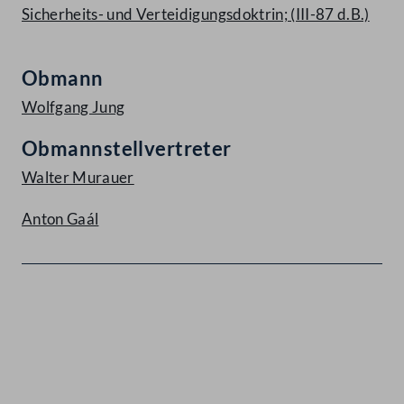
Sicherheits- und Verteidigungsdoktrin; (III-87 d.B.)
Obmann
Wolfgang Jung
Obmannstellvertreter
Walter Murauer
Anton Gaál
Kontakt