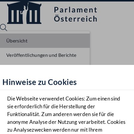
Übersicht
Veröffentlichungen und Berichte
Sprache English
Mediathek
Verhandlungsgegenstände
Hinweise zu Cookies
Hilfe
Parlamentarisches Verfahren
Benutzer
Die Webseite verwendet Cookies: Zum einen sind
Zielgruppe
sie erforderlich für die Herstellung der
Navigationsmenü öffnen
MENÜ
Funktionalität. Zum anderen werden sie für die
anonyme Analyse der Nutzung verarbeitet. Cookies
zu Analysezwecken werden nur mit Ihrem
Sprache En
Mediathek