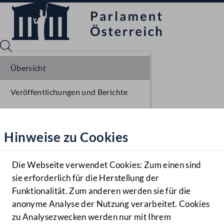
Übersicht
Veröffentlichungen und Berichte
Sprache English
Mediathek
Verhandlungsgegenstände
Hinweise zu Cookies
Hilfe
Parlamentarisches Verfahren
Benutzer
Die Webseite verwendet Cookies: Zum einen sind
Zielgruppe
sie erforderlich für die Herstellung der
Navigationsmenü öffnen
MENÜ
Funktionalität. Zum anderen werden sie für die
anonyme Analyse der Nutzung verarbeitet. Cookies
zu Analysezwecken werden nur mit Ihrem
Sprache En
Mediathek