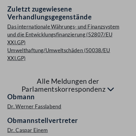
Zuletzt zugewiesene
Verhandlungsgegenstände
Das internationale Währungs- und Finanzsystem
und die Entwicklungsfinanzierung (52807/EU
XXI.GP)
Umwelthaftung/Umweltschäden (50038/EU
XXI.GP)
Alle Meldungen der
Aufkl
Parlamentskorrespondenz
Obmann
Dr. Werner Fasslabend
Obmannstellvertreter
Dr. Caspar Einem