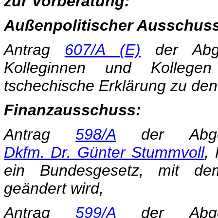
zur Vorberatung:
Außenpolitischer Ausschus
Antrag
607/A (E)
der Abg
Kolleginnen und Kollegen 
tschechische Erklärung zu de
Finanzausschuss:
Antrag
598/A
der Abge
Dkfm. Dr. Günter Stummvoll
,
ein Bundesgesetz, mit de
geändert wird,
Antrag
599/A
der Abge