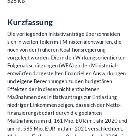
625 KB
Kurzfassung
Die vorliegenden Initiativ­anträge überschneiden
sich in weiten Teilen mit Ministerial­entwürfen, die
noch von der früheren Koalitions­regierung
vorgelegt wurden. Die in den Wirkungs­orientierten
Folgen­abschätzungen (WFA) zu den Ministerial­
entwürfen dargestellten finanziellen Auswirkungen
und eigene Berechnungen zu den budgetären
Effekten der in diesen nicht enthaltenen
Maßnahmen des Initiativ­antrags zur Entlastung
niedriger Einkommen zeigen, dass sich der Netto­
finanzierungs­bedarf durch die geplanten
Maßnahmen um rd. 161 Mio. EUR im Jahr 2020 und
um rd. 585 Mio. EUR im Jahr 2021 verschlechtert.