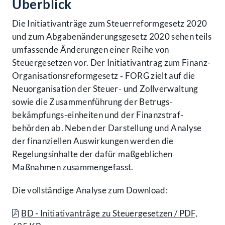
Überblick
Die Initiativanträge zum Steuer­reform­gesetz 2020
und zum Abgaben­änderungs­gesetz 2020 sehen teils
umfassende Änderungen einer Reihe von
Steuergesetzen vor. Der Initiativ­antrag zum Finanz-
Organisations­reform­gesetz ‑ FORG zielt auf die
Neu­organisation der Steuer- und Zoll­verwaltung
sowie die Zusammen­führung der Betrugs­
bekämpfungs-einheiten und der Finanz­straf­
behörden ab. Neben der Darstellung und Analyse
der finanziellen Auswirkungen werden die
Regelungs­inhalte der dafür maßgeblichen
Maßnahmen zusammengefasst.
Die vollständige Analyse zum Download:
BD - Initiativanträge zu Steuergesetzen / PDF,