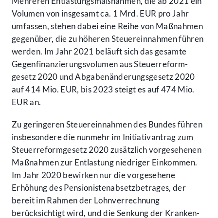
Mehreren Entlastungs­maßnahmen, die ab 2021 ein
Volumen von insgesamt ca. 1 Mrd. EUR pro Jahr
umfassen, stehen dabei eine Reihe von Maßnahmen
gegenüber, die zu höheren Steuer­einnahmen führen
werden. Im Jahr 2021 beläuft sich das gesamte
Gegen­finanzierungs­volumen aus Steuer­reform­
gesetz 2020 und Abgaben­änderungs­gesetz 2020
auf 414 Mio. EUR, bis 2023 steigt es auf 474 Mio.
EUR an.
Zu geringeren Steuer­einnahmen des Bundes führen
insbesondere die nunmehr im Initiativ­antrag zum
Steuer­reform­gesetz 2020 zusätzlich vorgesehenen
Maßnahmen zur Entlastung niedriger Einkommen.
Im Jahr 2020 bewirken nur die vorgesehene
Erhöhung des Pensionisten­absetz­betrages, der
bereit im Rahmen der Lohn­verrechnung
berücksichtigt wird, und die Senkung der Kranken­