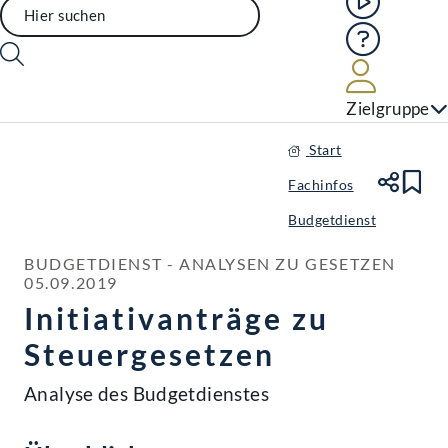
Hilfe
Benutze
Zielgruppe
Start
Fachinfos
Te
Le
Budgetdienst
BUDGETDIENST - ANALYSEN ZU GESETZEN

05.09.2019
Initiativanträge zu
Steuergesetzen
Analyse des Budgetdienstes