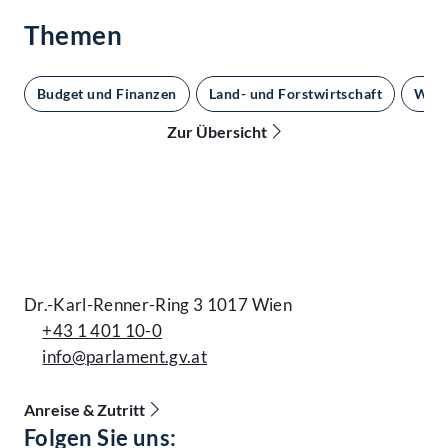
Themen
Budget und Finanzen
Land- und Forstwirtschaft
Wirt
Zur Übersicht
Kontakt
Dr.-Karl-Renner-Ring 3 1017 Wien
+43 1 401 10-0
info@parlament.gv.at
Anreise & Zutritt
Accessibility Menu anzeigen
Folgen Sie uns: