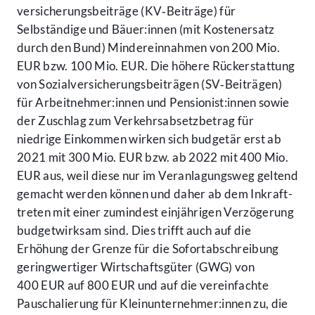
versicherungs­beiträge (KV‑Beiträge) für
Selbständige und Bäuer:innen (mit Kosten­ersatz
durch den Bund) Minder­einnahmen von 200 Mio.
EUR bzw. 100 Mio. EUR. Die höhere Rück­erstattung
von Sozial­versicherungs­beiträgen (SV‑Beiträgen)
für Arbeit­nehmer:innen und Pensionist:innen sowie
der Zuschlag zum Verkehrs­absetz­betrag für
niedrige Einkommen wirken sich budgetär erst ab
2021 mit 300 Mio. EUR bzw. ab 2022 mit 400 Mio.
EUR aus, weil diese nur im Veranlagungs­weg geltend
gemacht werden können und daher ab dem Inkraft­
treten mit einer zumindest einjährigen Verzögerung
budget­wirksam sind. Dies trifft auch auf die
Erhöhung der Grenze für die Sofort­abschreibung
gering­wertiger Wirtschafts­güter (GWG) von
400 EUR auf 800 EUR und auf die vereinfachte
Pauschalierung für Klein­unternehmer:innen zu, die