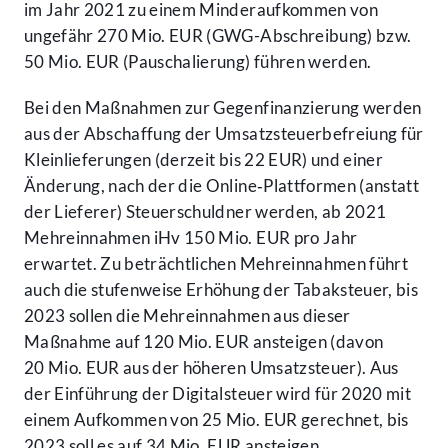
im Jahr 2021 zu einem Minder­aufkommen von
ungefähr 270 Mio. EUR (GWG-Abschreibung) bzw.
50 Mio. EUR (Pauschalierung) führen werden.
Bei den Maßnahmen zur Gegen­finanzierung werden
aus der Abschaffung der Umsatz­steuer­befreiung für
Klein­lieferungen (derzeit bis 22 EUR) und einer
Änderung, nach der die Online‑Plattformen (anstatt
der Lieferer) Steuer­schuldner werden, ab 2021
Mehr­einnahmen iHv 150 Mio. EUR pro Jahr
erwartet. Zu beträchtlichen Mehr­einnahmen führt
auch die stufenweise Erhöhung der Tabak­steuer, bis
2023 sollen die Mehr­einnahmen aus dieser
Maßnahme auf 120 Mio. EUR ansteigen (davon
20 Mio. EUR aus der höheren Umsatz­steuer). Aus
der Einführung der Digital­steuer wird für 2020 mit
einem Aufkommen von 25 Mio. EUR gerechnet, bis
2023 soll es auf 34 Mio. EUR ansteigen.