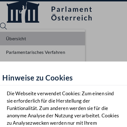
Übersicht
Parlamentarisches Verfahren
Sprache English
Mediathek
Einlangen BR
Hinweise zu Cookies
Hilfe
Ausschussberatungen BR
Benutzer
Die Webseite verwendet Cookies: Zum einen sind
Zielgruppe
sie erforderlich für die Herstellung der
Navigationsmenü öffnen
MENÜ
Funktionalität. Zum anderen werden sie für die
anonyme Analyse der Nutzung verarbeitet. Cookies
zu Analysezwecken werden nur mit Ihrem
Sprache En
Mediathek