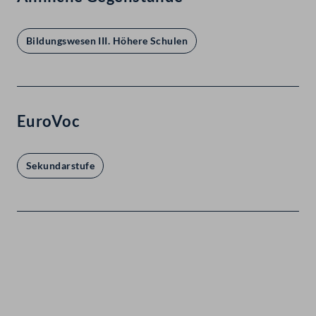
Bildungswesen III. Höhere Schulen
EuroVoc
Sekundarstufe
Kontakt