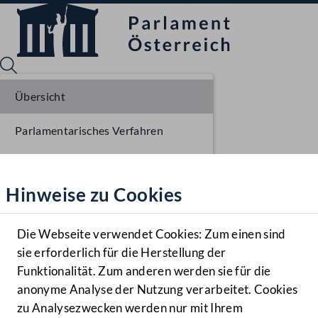
Übersicht
Parlamentarisches Verfahren
Sprache English
Mediathek
Beschlüsse
Hinweise zu Cookies
Hilfe
Liste der Rednerinnen und Redner
Benutzer
Die Webseite verwendet Cookies: Zum einen sind
Zielgruppe
sie erforderlich für die Herstellung der
Navigationsmenü öffnen
MENÜ
Funktionalität. Zum anderen werden sie für die
anonyme Analyse der Nutzung verarbeitet. Cookies
zu Analysezwecken werden nur mit Ihrem
Sprache En
Mediathek