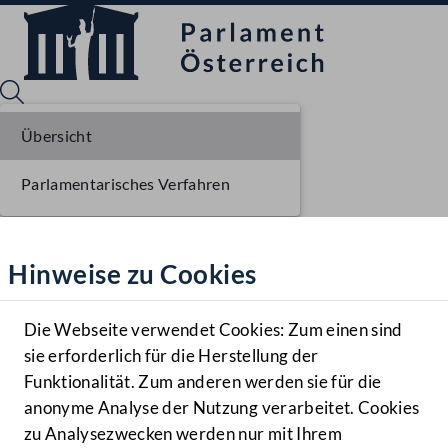
Übersicht
Parlamentarisches Verfahren
Sprache English
Mediathek
Hinweise zu Cookies
Hilfe
Benutzer
Die Webseite verwendet Cookies: Zum einen sind
Zielgruppe
sie erforderlich für die Herstellung der
Navigationsmenü öffnen
MENÜ
Funktionalität. Zum anderen werden sie für die
anonyme Analyse der Nutzung verarbeitet. Cookies
zu Analysezwecken werden nur mit Ihrem
Sprache En
Mediathek