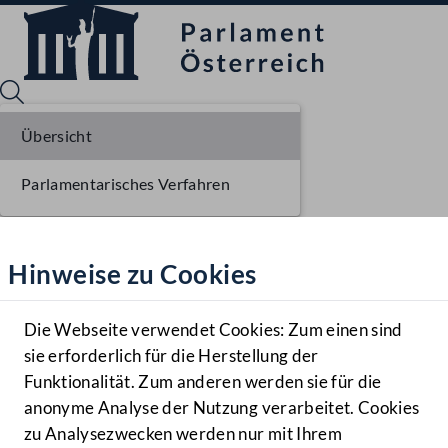
Übersicht
Parlamentarisches Verfahren
Sprache English
Mediathek
Hinweise zu Cookies
Hilfe
Benutzer
Die Webseite verwendet Cookies: Zum einen sind
Zielgruppe
sie erforderlich für die Herstellung der
Navigationsmenü öffnen
MENÜ
Funktionalität. Zum anderen werden sie für die
anonyme Analyse der Nutzung verarbeitet. Cookies
zu Analysezwecken werden nur mit Ihrem
Sprache En
Mediathek