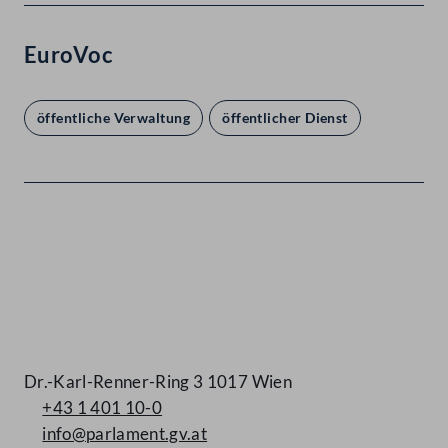
EuroVoc
öffentliche Verwaltung
öffentlicher Dienst
Kontakt
Dr.-Karl-Renner-Ring 3 1017 Wien
+43 1 401 10-0
info@parlament.gv.at