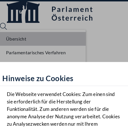
Übersicht
Parlamentarisches Verfahren
Sprache English
Mediathek
Einlangen BR
Hinweise zu Cookies
Hilfe
Ausschussberatungen BR
Benutzer
Plenarberatungen BR
Die Webseite verwendet Cookies: Zum einen sind
Zielgruppe
sie erforderlich für die Herstellung der
Navigationsmenü öffnen
MENÜ
Funktionalität. Zum anderen werden sie für die
anonyme Analyse der Nutzung verarbeitet. Cookies
zu Analysezwecken werden nur mit Ihrem
Sprache En
Mediathek