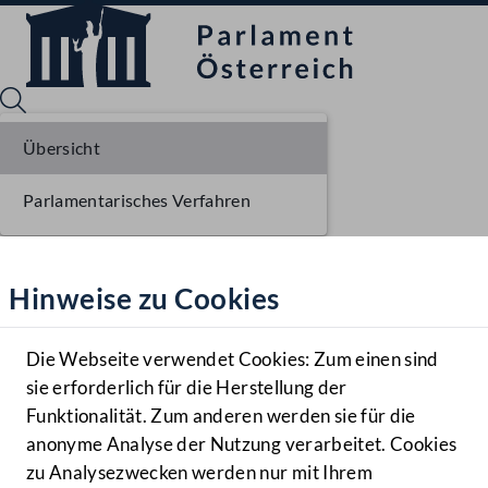
Übersicht
Parlamentarisches Verfahren
Sprache English
Mediathek
Hinweise zu Cookies
Hilfe
Benutzer
Die Webseite verwendet Cookies: Zum einen sind
Zielgruppe
sie erforderlich für die Herstellung der
Navigationsmenü öffnen
MENÜ
Funktionalität. Zum anderen werden sie für die
anonyme Analyse der Nutzung verarbeitet. Cookies
zu Analysezwecken werden nur mit Ihrem
Sprache En
Mediathek