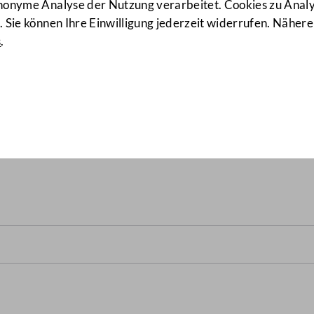
anonyme Analyse der Nutzung verarbeitet. Cookies zu Ana
 Sie können Ihre Einwilligung jederzeit widerrufen. Nähere
s
.
ik-Saatgut beim Agrarumwe
stbestimmungsrechts der ge