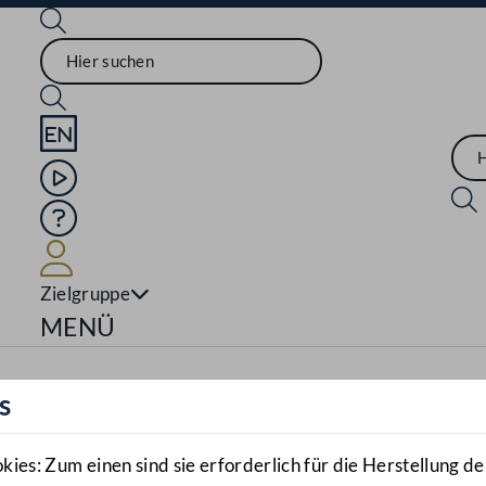
Sprache English
Mediathek
Hilfe
Benutzer
Zielgruppe
Navigationsmenü öffnen
MENÜ
s
es: Zum einen sind sie erforderlich für die Herstellung de