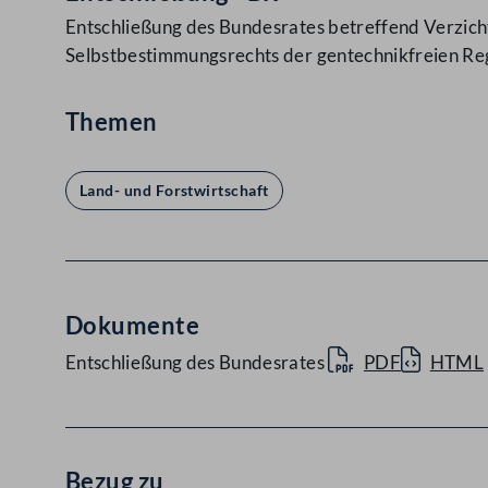
Entschließung des Bundesrates betreffend Verzi
Selbstbestimmungsrechts der gentechnikfreien Re
Themen
Land- und Forstwirtschaft
Dokumente
Entschließung des Bundesrates
PDF
HTML
Bezug zu