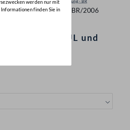
Entschließung - BR
lysezwecken werden nur mit
211/E-BR/2006
 Informationen finden Sie in
ltprogramm ÖPUL und
ntechnikfreien