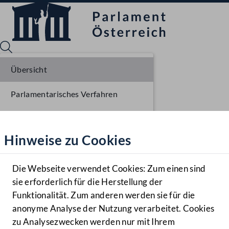
Übersicht
Parlamentarisches Verfahren
Sprache English
Mediathek
Liste der Rednerinnen und Redner
Hinweise zu Cookies
Hilfe
Benutzer
Die Webseite verwendet Cookies: Zum einen sind
Zielgruppe
sie erforderlich für die Herstellung der
Navigationsmenü öffnen
MENÜ
Funktionalität. Zum anderen werden sie für die
anonyme Analyse der Nutzung verarbeitet. Cookies
zu Analysezwecken werden nur mit Ihrem
Sprache En
Mediathek