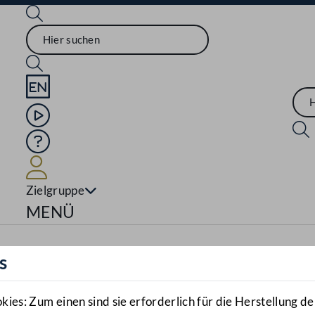
Sprache English
Mediathek
Hilfe
Benutzer
Zielgruppe
Navigationsmenü öffnen
MENÜ
s
es: Zum einen sind sie erforderlich für die Herstellung de