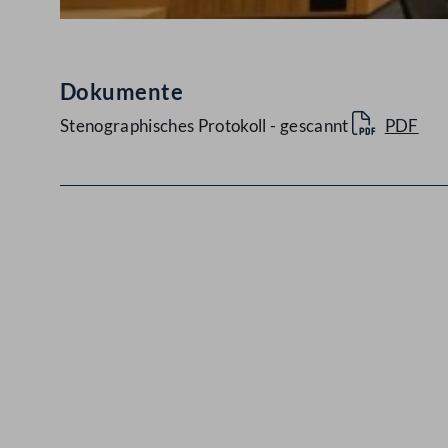
Dokumente
Stenographisches Protokoll - gescannt
PDF
Kontakt