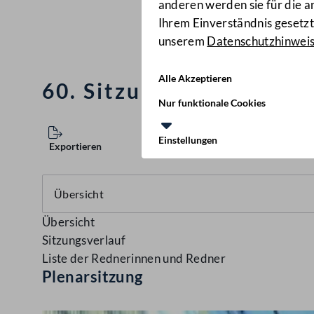
anderen werden sie für die 
Ihrem Einverständnis gesetzt.
unserem
Datenschutzhinwei
Alle Akzeptieren
60. Sitzung des Nation
Nur funktionale Cookies
Einstellungen
Exportieren
Übersicht
Sitzungsverlauf
Liste der Rednerinnen und Redner
Plenarsitzung