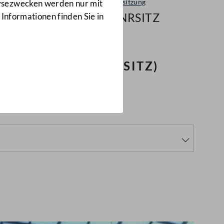
Plenarsitzung
lysezwecken werden nur mit
60/NRSITZ
 Informationen finden Sie in
mber 1972
(60/NRSITZ)