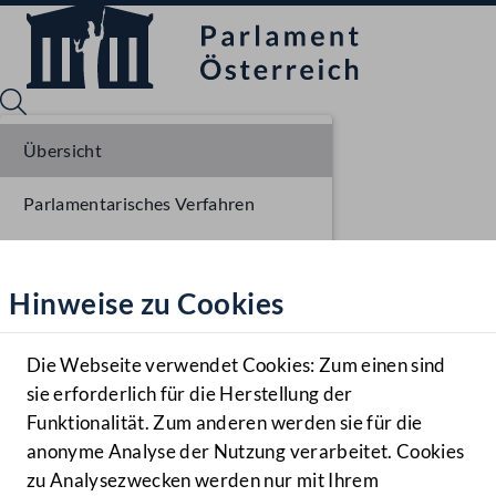
Übersicht
Parlamentarisches Verfahren
Sprache English
Mediathek
Liste der Rednerinnen und Redner
Hinweise zu Cookies
Hilfe
Benutzer
Die Webseite verwendet Cookies: Zum einen sind
Zielgruppe
sie erforderlich für die Herstellung der
Navigationsmenü öffnen
MENÜ
Funktionalität. Zum anderen werden sie für die
anonyme Analyse der Nutzung verarbeitet. Cookies
zu Analysezwecken werden nur mit Ihrem
Sprache En
Mediathek