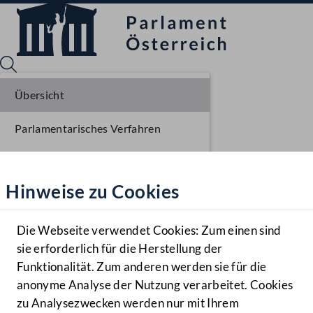
Übersicht
Parlamentarisches Verfahren
Sprache English
Mediathek
Liste der Rednerinnen und Redner
Hinweise zu Cookies
Hilfe
Benutzer
Die Webseite verwendet Cookies: Zum einen sind
Zielgruppe
sie erforderlich für die Herstellung der
Navigationsmenü öffnen
MENÜ
Funktionalität. Zum anderen werden sie für die
anonyme Analyse der Nutzung verarbeitet. Cookies
zu Analysezwecken werden nur mit Ihrem
Sprache En
Mediathek