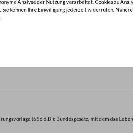
anonyme Analyse der Nutzung verarbeitet. Cookies zu Ana
 Sie können Ihre Einwilligung jederzeit widerrufen. Nähere
s
.
5
(1101 d.B.)
erungsvorlage (656 d.B.): Bundesgesetz, mit dem das Lebe