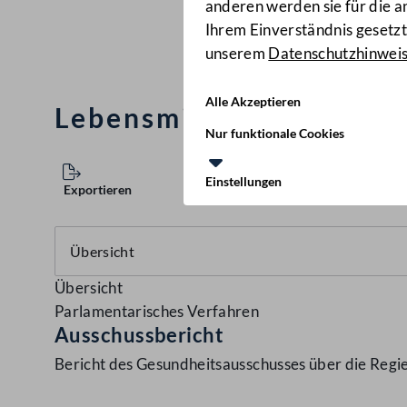
anderen werden sie für die 
Ihrem Einverständnis gesetzt.
unserem
Datenschutzhinwei
Alle Akzeptieren
Lebensmittelgesetz 197
Nur funktionale Cookies
Einstellungen
Exportieren
Übersicht
Parlamentarisches Verfahren
Ausschussbericht
Bericht des Gesundheitsausschusses über die Regi