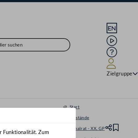
Sprache En
Mediathek
Hilfe
Benutze
Zielgruppe
Start
Gegenstände
Nationalrat - XX. GP
Teile
Lesez
r Funktionalität. Zum