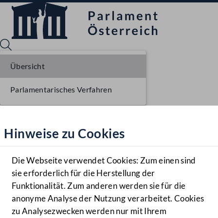
Übersicht
Parlamentarisches Verfahren
Sprache English
Mediathek
Hinweise zu Cookies
Hilfe
Benutzer
Die Webseite verwendet Cookies: Zum einen sind
Zielgruppe
sie erforderlich für die Herstellung der
Navigationsmenü öffnen
MENÜ
Funktionalität. Zum anderen werden sie für die
anonyme Analyse der Nutzung verarbeitet. Cookies
zu Analysezwecken werden nur mit Ihrem
Sprache En
Mediathek