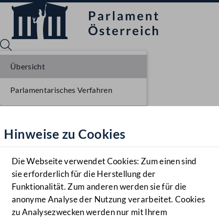
Übersicht
Parlamentarisches Verfahren
Sprache English
Mediathek
Hinweise zu Cookies
Hilfe
Benutzer
Die Webseite verwendet Cookies: Zum einen sind
Zielgruppe
sie erforderlich für die Herstellung der
Navigationsmenü öffnen
MENÜ
Funktionalität. Zum anderen werden sie für die
anonyme Analyse der Nutzung verarbeitet. Cookies
zu Analysezwecken werden nur mit Ihrem
Sprache En
Mediathek