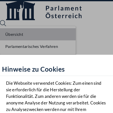
Übersicht
Parlamentarisches Verfahren
Sprache English
Mediathek
Hinweise zu Cookies
Hilfe
Benutzer
Die Webseite verwendet Cookies: Zum einen sind
Zielgruppe
sie erforderlich für die Herstellung der
Navigationsmenü öffnen
MENÜ
Funktionalität. Zum anderen werden sie für die
anonyme Analyse der Nutzung verarbeitet. Cookies
zu Analysezwecken werden nur mit Ihrem
Sprache En
Mediathek