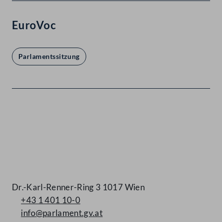
EuroVoc
Parlamentssitzung
Kontakt
Dr.-Karl-Renner-Ring 3 1017 Wien
+43 1 401 10-0
info@parlament.gv.at