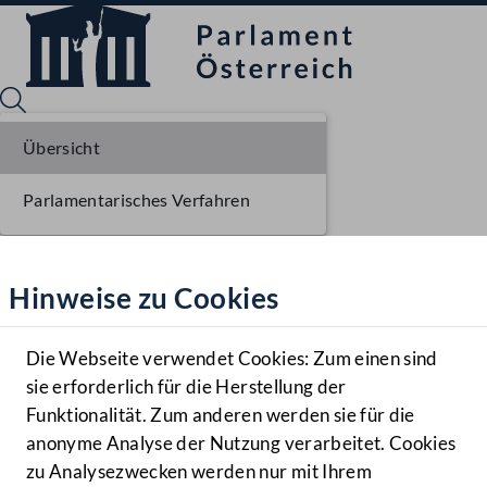
Übersicht
Parlamentarisches Verfahren
Sprache English
Mediathek
Hinweise zu Cookies
Hilfe
Benutzer
Die Webseite verwendet Cookies: Zum einen sind
Zielgruppe
sie erforderlich für die Herstellung der
Navigationsmenü öffnen
MENÜ
Funktionalität. Zum anderen werden sie für die
anonyme Analyse der Nutzung verarbeitet. Cookies
zu Analysezwecken werden nur mit Ihrem
Sprache En
Mediathek