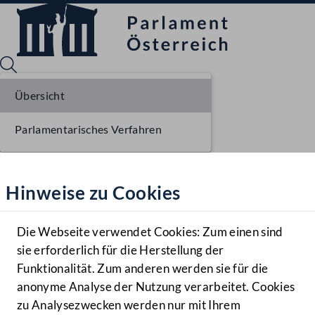
Übersicht
Parlamentarisches Verfahren
Sprache English
Mediathek
Hinweise zu Cookies
Hilfe
Benutzer
Die Webseite verwendet Cookies: Zum einen sind
Zielgruppe
sie erforderlich für die Herstellung der
Navigationsmenü öffnen
MENÜ
Funktionalität. Zum anderen werden sie für die
anonyme Analyse der Nutzung verarbeitet. Cookies
zu Analysezwecken werden nur mit Ihrem
Sprache En
Mediathek