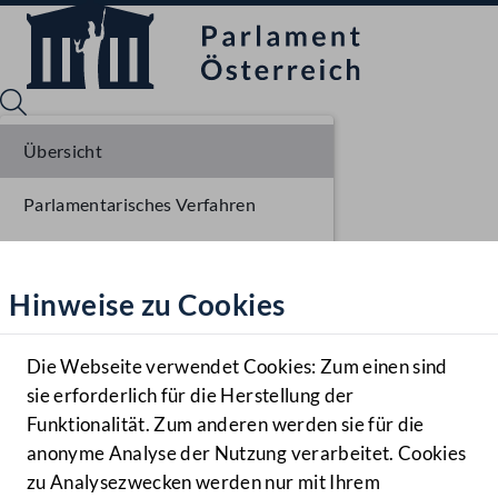
Übersicht
Parlamentarisches Verfahren
Sprache English
Mediathek
Einbringung NR
Hinweise zu Cookies
Hilfe
Ausschussberatungen NR
Benutzer
Plenarberatungen NR
Die Webseite verwendet Cookies: Zum einen sind
Zielgruppe
sie erforderlich für die Herstellung der
Navigationsmenü öffnen
MENÜ
Funktionalität. Zum anderen werden sie für die
anonyme Analyse der Nutzung verarbeitet. Cookies
zu Analysezwecken werden nur mit Ihrem
Sprache En
Mediathek