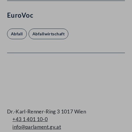
EuroVoc
Abfall
Abfallwirtschaft
Kontakt
Dr.-Karl-Renner-Ring 3 1017 Wien
+43 1 401 10-0
info@parlament.gv.at