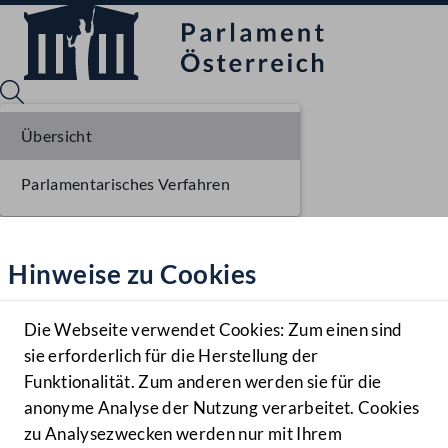
Übersicht
Parlamentarisches Verfahren
Sprache English
Mediathek
Hinweise zu Cookies
Hilfe
Benutzer
Die Webseite verwendet Cookies: Zum einen sind
Zielgruppe
sie erforderlich für die Herstellung der
Navigationsmenü öffnen
MENÜ
Funktionalität. Zum anderen werden sie für die
anonyme Analyse der Nutzung verarbeitet. Cookies
zu Analysezwecken werden nur mit Ihrem
Sprache En
Mediathek