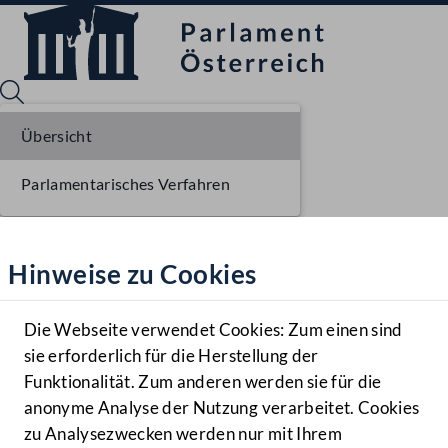
Übersicht
Parlamentarisches Verfahren
Sprache English
Mediathek
Hinweise zu Cookies
Hilfe
Benutzer
Die Webseite verwendet Cookies: Zum einen sind
Zielgruppe
sie erforderlich für die Herstellung der
Navigationsmenü öffnen
MENÜ
Funktionalität. Zum anderen werden sie für die
anonyme Analyse der Nutzung verarbeitet. Cookies
zu Analysezwecken werden nur mit Ihrem
Sprache En
Mediathek