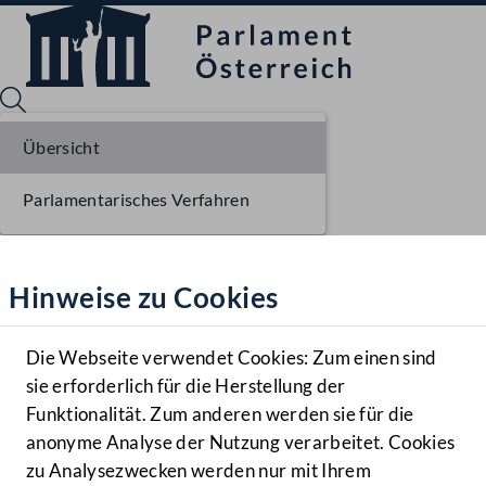
Übersicht
Parlamentarisches Verfahren
Sprache English
Mediathek
Hinweise zu Cookies
Hilfe
Benutzer
Die Webseite verwendet Cookies: Zum einen sind
Zielgruppe
sie erforderlich für die Herstellung der
Navigationsmenü öffnen
MENÜ
Funktionalität. Zum anderen werden sie für die
anonyme Analyse der Nutzung verarbeitet. Cookies
zu Analysezwecken werden nur mit Ihrem
Sprache En
Mediathek