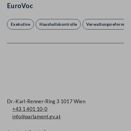
EuroVoc
Exekutive
Haushaltskontrolle
Verwaltungsreform
Kontakt
Dr.-Karl-Renner-Ring 3 1017 Wien
+43 1 401 10-0
info@parlament.gv.at