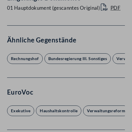
01 Hauptdokument (gescanntes Original)
PDF
Ähnliche Gegenstände
Rechnungshof
Bundesregierung III. Sonstiges
Verwal
EuroVoc
Exekutive
Haushaltskontrolle
Verwaltungsreform