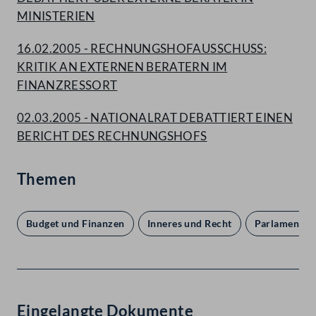
MINISTERIEN
16.02.2005 - RECHNUNGSHOFAUSSCHUSS:
KRITIK AN EXTERNEN BERATERN IM
FINANZRESSORT
02.03.2005 - NATIONALRAT DEBATTIERT EINEN
BERICHT DES RECHNUNGSHOFS
Themen
Budget und Finanzen
Inneres und Recht
Parlament u
Eingelangte Dokumente