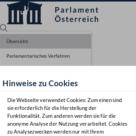
Übersicht
Parlamentarisches Verfahren
Sprache English
Mediathek
Einlangen NR
Hinweise zu Cookies
Hilfe
Ausschussberatungen NR
Benutzer
Plenarberatungen NR
Die Webseite verwendet Cookies: Zum einen sind
Zielgruppe
sie erforderlich für die Herstellung der
Navigationsmenü öffnen
MENÜ
Funktionalität. Zum anderen werden sie für die
anonyme Analyse der Nutzung verarbeitet. Cookies
zu Analysezwecken werden nur mit Ihrem
Sprache En
Mediathek